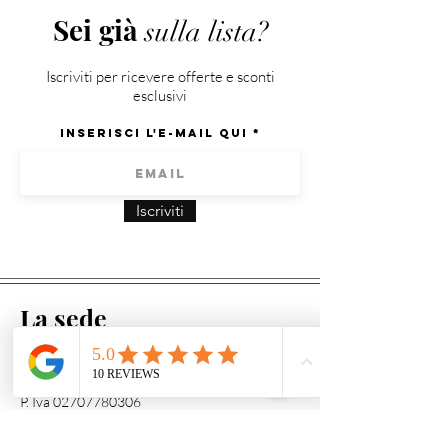
asimmetrici - Orecchini Made in Italy
riscontrati dei difetti nel prodotto
Sei già
sulla lista?
acquistato, la spedizione sarà a carico di
Atipica Gioielli.
Iscriviti per ricevere offerte e sconti
esclusivi
Inserisci l'e-mail qui
Iscriviti
La sede
Via L. Ariosto, 6
33010 Feletto Umberto (UD)
P. Iva
02707780306