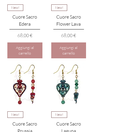
New!
New!
Cuore Sacro
Cuore Sacro
Edera
Flower Lava
Prezzo
Prezzo
68,00 €
68,00 €
Aggiungi al
Aggiungi al
carrello
carrello
New!
New!
Cuore Sacro
Cuore Sacro
Prussia
Laguna