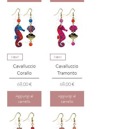
New!
New!
Cavalluccio
Cavalluccio
Corallo
Tramonto
Prezzo
Prezzo
68,00 €
68,00 €
Aggiungi al
Aggiungi al
carrello
carrello