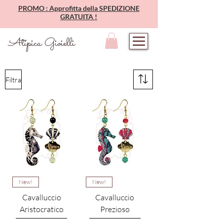
PROMO : Approfitta della SPEDIZIONE
GRATUITA !
Atipica Gioielli
Filtra
New!
New!
Cavalluccio
Cavalluccio
Aristocratico
Prezioso