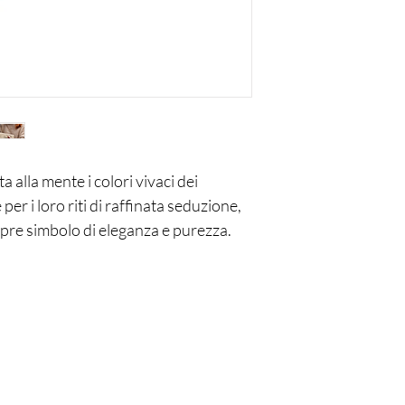
Le spese di spedizione 
in cui vengano riscontr
acquistato, la spedizion
a alla mente i colori vivaci dei
er i loro riti di raffinata seduzione,
mpre simbolo di eleganza e purezza.