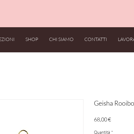
PROMO : Approfitta della SPEDIZIONE GRATUITA !
EZIONI
SHOP
CHI SIAMO
CONTATTI
LAVOR
Geisha Rooibo
Prezzo
68,00 €
Quantità
*