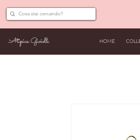
Atipica Gioielli
HOME
COLL