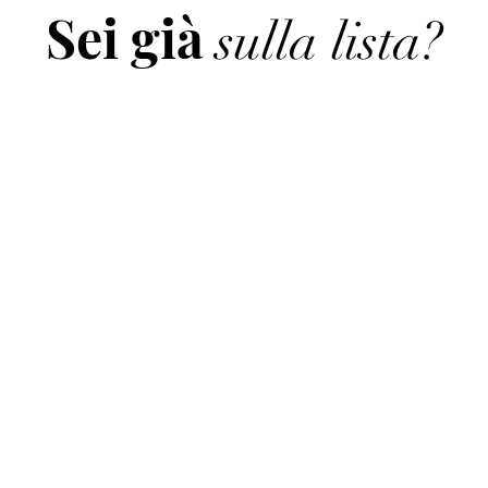
Sei già
sulla lista?
Iscriviti per ricevere offerte e sconti esclusivi
mail qui