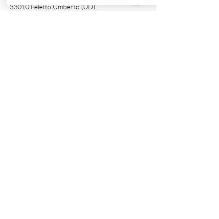
33010 Feletto Umberto (UD)
P. Iva
02707780306
Acquista
Hanamachi
Somnium
Afrodite
Incantesimo
Le Chat
Boutique
Fortunja
Assistenza clienti
Tel:
347 6656384
Email:
atipicagioielliads@gmail.com
Politica