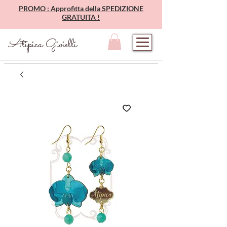
PROMO : Approfitta della SPEDIZIONE
GRATUITA !
Atipica Gioielli