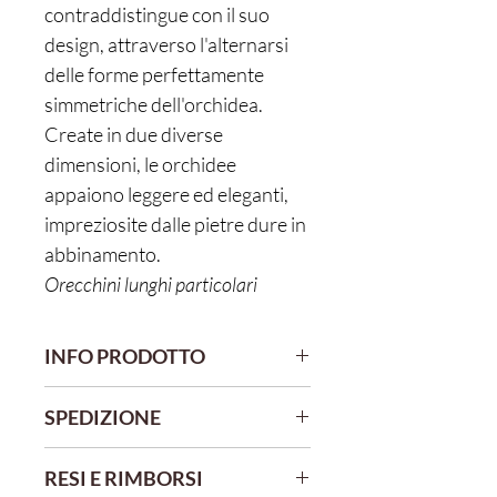
contraddistingue con il suo
design, attraverso l'alternarsi
delle forme perfettamente
simmetriche dell'orchidea.
Create in due diverse
dimensioni, le orchidee
appaiono leggere ed eleganti,
impreziosite dalle pietre dure in
abbinamento.
Orecchini lunghi particolari
INFO PRODOTTO
I gioielli sono montati su basi di acciaio
SPEDIZIONE
chirurgico 316 L anallergico,
inossidabile, con copertura galvanica
Gli acquisti effettuati entro le 10 am
oro.
RESI E RIMBORSI
verranno spediti il giorno stesso.
I soggetti sono creati su leggerissima