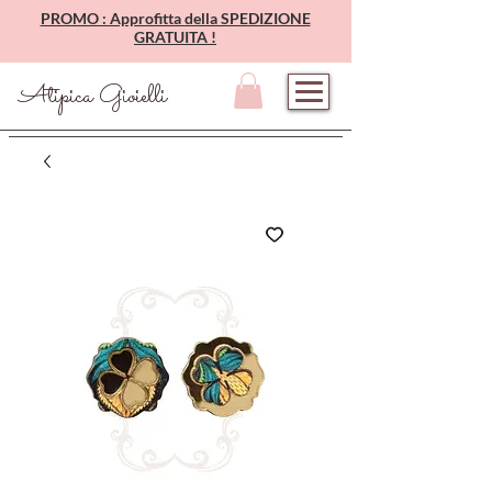
PROMO : Approfitta della SPEDIZIONE
GRATUITA !
Atipica Gioielli