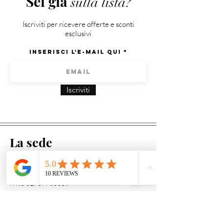
Sei già
sulla lista?
acquistato, la spedizione sarà a carico di
Atipica Gioielli.
Iscriviti per ricevere offerte e sconti
esclusivi
Inserisci l'e-mail qui
Iscriviti
La sede
Via L. Ariosto, 6
33010 Feletto Umberto (UD)
P. Iva
02707780306
Acquista