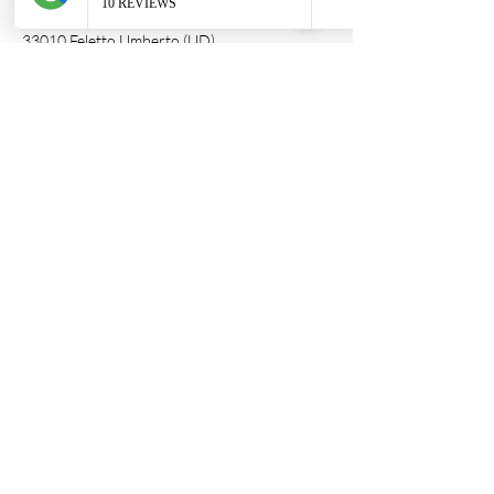
Via L. Ariosto, 6
33010 Feletto Umberto (UD)
P. Iva
02707780306
Acquista
Hanamachi
Somnium
Afrodite
Incantesimo
Le Chat
Boutique
Fortunja
Assistenza clienti
Tel:
347 6656384
Email:
atipicagioielliads@gmail.com
Politica