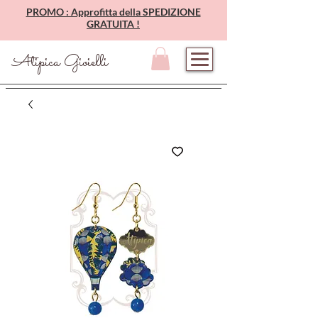
PROMO : Approfitta della SPEDIZIONE
GRATUITA !
Atipica Gioielli