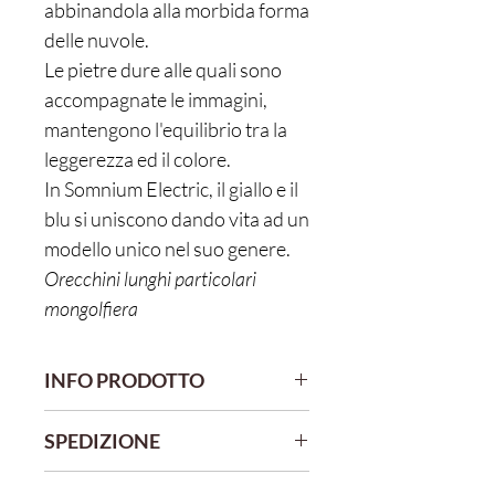
abbinandola alla morbida forma
delle nuvole.
Le pietre dure alle quali sono
accompagnate le immagini,
mantengono l'equilibrio tra la
leggerezza ed il colore.
In Somnium Electric, il giallo e il
blu si uniscono dando vita ad un
modello unico nel suo genere.
Orecchini lunghi particolari
mongolfiera
INFO PRODOTTO
I gioielli sono montati su basi di acciaio
SPEDIZIONE
chirurgico inossidabile, con copertura
galvanica oro.
Gli acquisti effettuati entro le 10 am
I soggetti sono creati su leggerissima