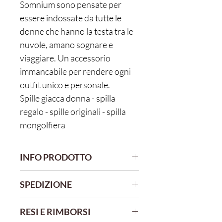
Somnium sono pensate per
essere indossate da tutte le
donne che hanno la testa tra le
nuvole, amano sognare e
viaggiare. Un accessorio
immancabile per rendere ogni
outfit unico e personale.
Spille giacca donna - spilla
regalo - spille originali - spilla
mongolfiera
INFO PRODOTTO
Le spille sono montate su una base di
SPEDIZIONE
ottone galvanizzato oro.
I soggetti sono creati attraverso
Gli acquisti effettuati entro le 10 am
l'intreccio e la composizione di parti in
RESI E RIMBORSI
verranno spediti il giorno stesso.
leggerissima fibra Medium-density e