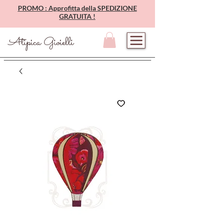
PROMO : Approfitta della SPEDIZIONE
GRATUITA !
Atipica Gioielli